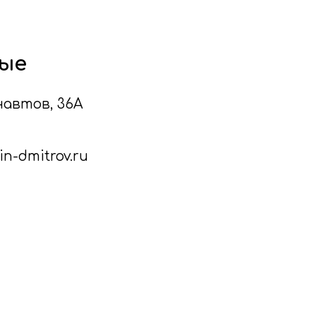
ые
онавтов, 36А
n-dmitrov.ru