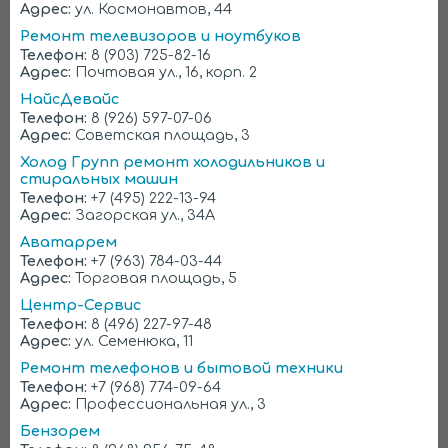
Адрес:
ул. Космонавтов, 44
ремонта, а второй – качества дистанционной
консультации специалиста.
Ремонт телевизоров и ноутбуков
Телефон:
8 (903) 725-82-16
Адрес:
Почтовая ул., 16, корп. 2
Верить ли обещаниям
НайсДевайс
низкой цены?
Телефон:
8 (926) 597-07-06
Адрес:
Советская площадь, 3
Нередко можно встретить заявления от
Холод Групп ремонт холодильников и
«специалистов» о ремонте холодильника в
стиральных машин
Дмитрове за 400-500 руб. Это просто вранье.
Телефон:
+7 (495) 222-13-94
Грамотный мастер не возьмется за работу при
Адрес:
Загорская ул., 34А
ценнике ниже 600 руб. А еще нужно купить
запчасти и перечислить процент фирме, пусть
Аватаррем
даже небольшой. В результате минимальная
Телефон:
+7 (963) 784-03-44
стоимость ремонта составляет 900 руб. Сумма
Адрес:
Торговая площадь, 5
немаленькая, но честная. Рассматривать более
Центр-Сервис
дешевые предложения попросту нет смысла из-
Телефон:
8 (496) 227-97-48
за их полной нереальности.
Адрес:
ул. Семенюка, 11
Многие недобросовестные участники рынка
Ремонт телефонов и бытовой техники
маскируют рекламные заявления о ремонте за
Телефон:
+7 (968) 774-09-64
350 рублей оговоркой в духе: окончательная цена
Адрес:
Профессиональная ул., 3
только после диагностики. Поэтому нет ничего
удивительного в том, что итоговая стоимость
Бензорем
работ в несколько раз превышает